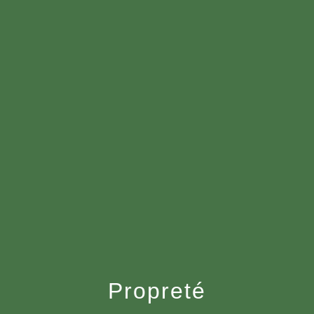
menu
Propreté