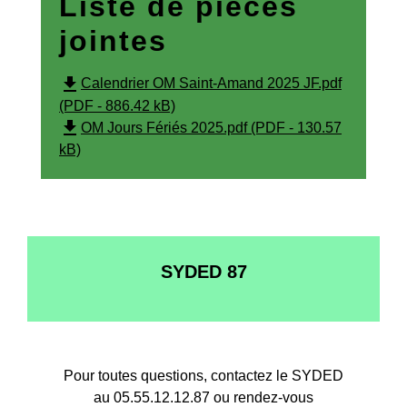
Liste de pièces
jointes
file_download
Calendrier OM Saint-Amand 2025 JF.pdf
(PDF - 886.42 kB)
file_download
OM Jours Fériés 2025.pdf (PDF - 130.57
kB)
SYDED 87
Pour toutes questions, contactez le SYDED
au 05.55.12.12.87 ou rendez-vous